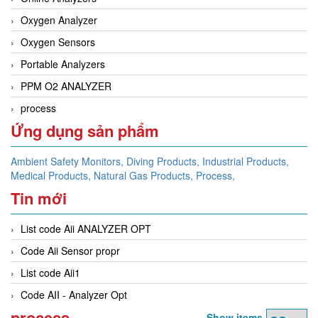
Oxygen Analyzer
Oxygen Sensors
Portable Analyzers
PPM O2 ANALYZER
process
Ứng dụng sản phẩm
Ambient Safety Monitors,
Diving Products,
Industrial Products,
Medical Products,
Natural Gas Products,
Process,
Tin mới
List code Aii ANALYZER OPT
Code Aii Sensor propr
List code Aii1
Code AII - Analyzer Opt
process
Show items