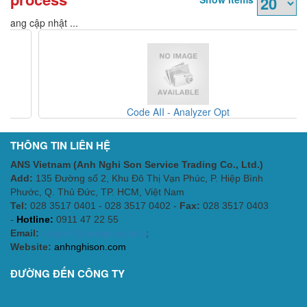
Đang cập nhật ...
Code AII - Analyzer Opt
THÔNG TIN LIÊN HỆ
ANS Vietnam (Anh Nghi Son Service Trading Co., Ltd.)
Add:
135 Đường số 2, Khu Đô Thị Vạn Phúc, P. Hiệp Bình
Phước, Q. Thủ Đức, TP. HCM
, Việt Nam
Tel:
028 3517 0401 - 028 3517 0402 -
Fax:
028 3517 0403
-
Hotline:
0911 47 22 55
Email:
support@ansgroup.asia
;
Website:
anhnghison.com
ĐƯỜNG ĐẾN CÔNG TY