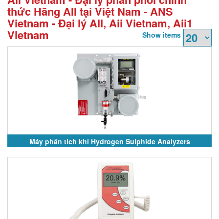
thức Hãng AII tại Việt Nam - ANS
Vietnam - Đại lý AII, Aii Vietnam, Aii1
Vietnam
Show items
Máy phân tích khí Hydrogen Sulphide Analyzers