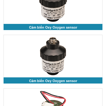
Cảm biến Oxy Oxygen sensor
Cảm biến Oxy Oxygen sensor