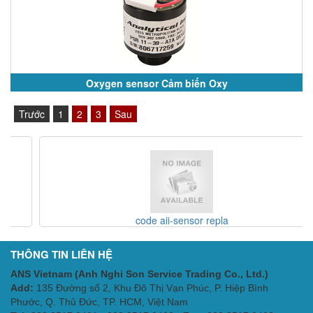
Oxygen sensor Cảm biến Oxy
Trước
1
2
3
Sau
code aii-sensor repla
THÔNG TIN LIÊN HỆ
ANS Vietnam (Anh Nghi Son Service Trading Co., Ltd.)
Add:
135 Đường số 2, Khu Đô Thị Vạn Phúc, P. Hiệp Bình
Phước, Q. Thủ Đức, TP. HCM
, Việt Nam