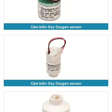
Cảm biến Oxy Oxygen sensor
Cảm biến Oxy Oxygen sensor