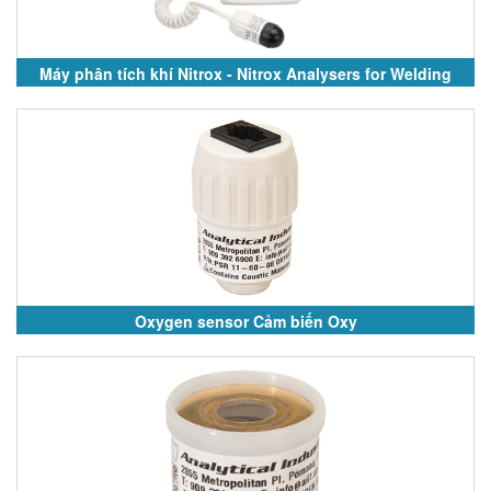
Máy phân tích khí Nitrox - Nitrox Analysers for Welding
Oxygen sensor Cảm biến Oxy