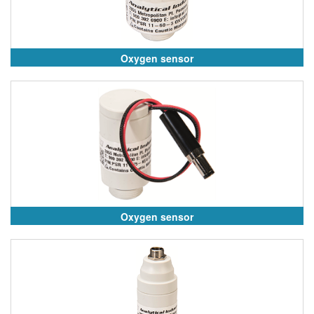
Oxygen sensor
Oxygen sensor