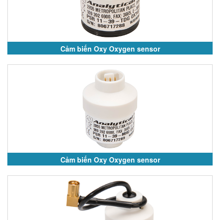
Cảm biến Oxy Oxygen sensor
Cảm biến Oxy Oxygen sensor