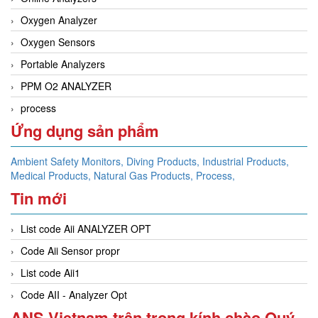
Oxygen Analyzer
Oxygen Sensors
Portable Analyzers
PPM O2 ANALYZER
process
Ứng dụng sản phẩm
Ambient Safety Monitors,
Diving Products,
Industrial Products,
Medical Products,
Natural Gas Products,
Process,
Tin mới
List code Aii ANALYZER OPT
Code Aii Sensor propr
List code Aii1
Code AII - Analyzer Opt
ANS Vietnam trân trọng kính chào Quý