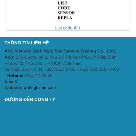
List code Aii1
THÔNG TIN LIÊN HỆ
ANS Vietnam (Anh Nghi Son Service Trading Co., Ltd.)
Add:
135 Đường số 2, Khu Đô Thị Vạn Phúc, P. Hiệp Bình
Phước, Q. Thủ Đức, TP. HCM
, Việt Nam
Tel:
028 3517 0401 - 028 3517 0402 -
Fax:
028 3517 0403
-
Hotline:
0911 47 22 55
Email:
support@ansgroup.asia
;
Website:
anhnghison.com
ĐƯỜNG ĐẾN CÔNG TY