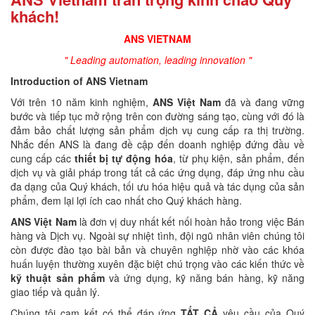
khách!
ANS VIETNAM
" Leading automation, leading innovation "
Introduction of ANS Vietnam
Với trên 10 năm kinh nghiệm,
ANS Việt Nam
đã và đang vững
bước và tiếp tục mở rộng trên con đường sáng tạo, cùng với đó là
đảm bảo chất lượng sản phẩm dịch vụ cung cấp ra thị trường.
Nhắc đến ANS là đang đề cập đến doanh nghiệp đứng đầu về
cung cấp các
thiết bị tự động hóa
, từ phụ kiện, sản phẩm, đến
dịch vụ và giải pháp trong tất cả các ứng dụng, đáp ứng nhu cầu
đa dạng của Quý khách, tối ưu hóa hiệu quả và tác dụng của sản
phẩm, đem lại lợi ích cao nhất cho Quý khách hàng.
ANS Việt Nam
là đơn vị duy nhất kết nối hoàn hảo trong việc Bán
hàng và Dịch vụ. Ngoài sự nhiệt tình, đội ngũ nhân viên chúng tôi
còn được đào tạo bài bản và chuyên nghiệp nhờ vào các khóa
huấn luyện thường xuyên đặc biệt chú trọng vào các kiến thức về
kỹ thuật sản phẩm
và ứng dụng, kỹ năng bán hàng, kỹ năng
giao tiếp và quản lý.
Chúng tôi cam kết có thể đáp ứng
TẤT CẢ
yêu cầu của Quý