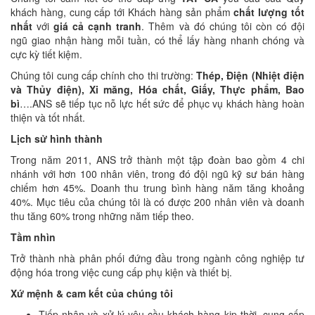
khách hàng, cung cấp tới Khách hàng sản phẩm
chất lượng tốt
nhất
với
giá cả cạnh tranh
. Thêm và đó chúng tôi còn có đội
ngũ giao nhận hàng mỗi tuần, có thể lấy hàng nhanh chóng và
cực kỳ tiết kiệm.
Chúng tôi cung cấp chính cho thi trường:
Thép, Điện (Nhiệt điện
và Thủy điện), Xi măng, Hóa chất, Giấy, Thực phẩm, Bao
bì
….ANS sẽ tiếp tục nỗ lực hết sức để phục vụ khách hàng hoàn
thiện và tốt nhất.
Lịch sử hình thành
Trong năm 2011, ANS trở thành một tập đoàn bao gồm 4 chi
nhánh với hơn 100 nhân viên, trong đó đội ngũ kỹ sư bán hàng
chiếm hơn 45%. Doanh thu trung bình hàng năm tăng khoảng
40%. Mục tiêu của chúng tôi là có được 200 nhân viên và doanh
thu tăng 60% trong những năm tiếp theo.
Tầm nhìn
Trở thành nhà phân phối đứng đầu trong ngành công nghiệp tư
động hóa trong việc cung cấp phụ kiện và thiết bị.
Xứ mệnh & cam kết của chúng tôi
Tiếp nhận và xử lý yêu cầu khách hàng kịp thời, cung cấp