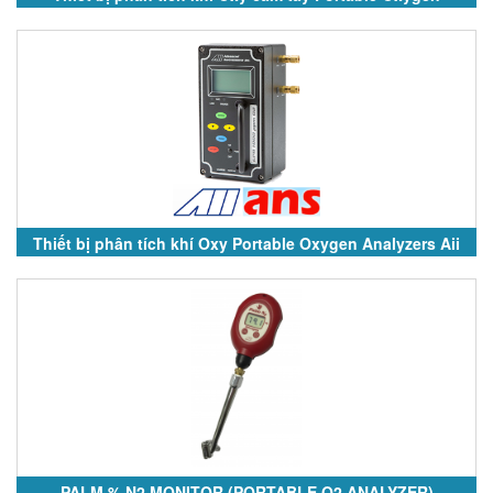
Analyzers for Purity Measurements
Thiết bị phân tích khí Oxy Portable Oxygen Analyzers Aii
PALM % N2 MONITOR (PORTABLE O2 ANALYZER)