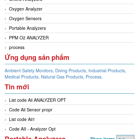
Oxygen Analyzer
Oxygen Sensors
Portable Analyzers
PPM O2 ANALYZER
process
Ứng dụng sản phẩm
Ambient Safety Monitors,
Diving Products,
Industrial Products,
Medical Products,
Natural Gas Products,
Process,
Tin mới
List code Aii ANALYZER OPT
Code Aii Sensor propr
List code Aii1
Code AII - Analyzer Opt
Portable Analyzers
Show items