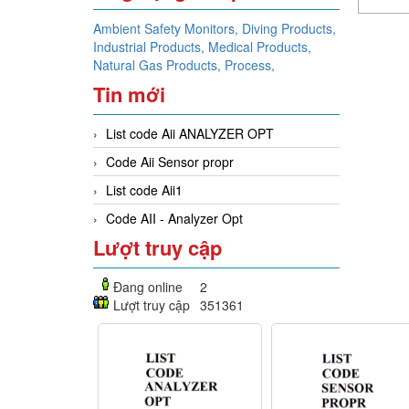
Ambient Safety Monitors,
Diving Products,
Industrial Products,
Medical Products,
Natural Gas Products,
Process,
Tin mới
List code Aii ANALYZER OPT
Code Aii Sensor propr
List code Aii1
Code AII - Analyzer Opt
Lượt truy cập
Đang online
2
Lượt truy cập
351361