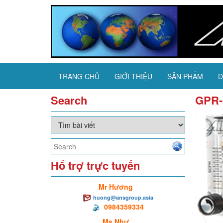
TRANG CHỦ
GIỚI THIỆU
SẢN PHẨM
D
Search
GPR-
Hổ trợ trực tuyến
Mr Hương
huong@ansgroup.asia
0984359334
Ms Như