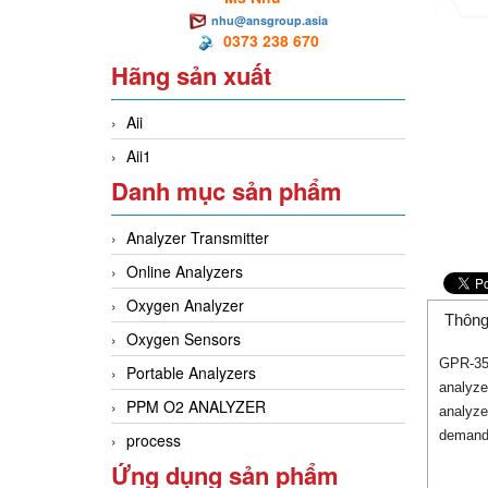
nhu@ansgroup.asia
0373 238 670
Hãng sản xuất
Aii
Aii1
Danh mục sản phẩm
Analyzer Transmitter
Online Analyzers
Oxygen Analyzer
Thông
Oxygen Sensors
GPR-350
Portable Analyzers
analyze
PPM O2 ANALYZER
analyze
demands
process
Ứng dụng sản phẩm