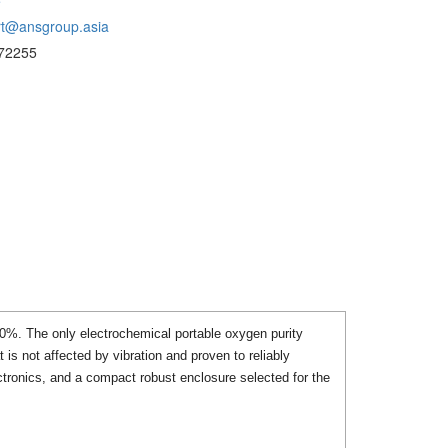
e
rt@ansgroup.asia
72255
%. The only electrochemical portable oxygen purity
is not affected by vibration and proven to reliably
ctronics, and a compact robust enclosure selected for the