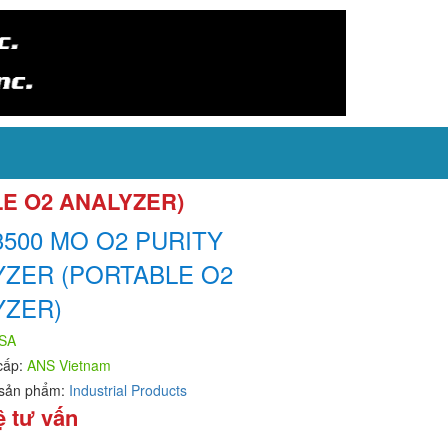
LE O2 ANALYZER)
3500 MO O2 PURITY
YZER (PORTABLE O2
YZER)
SA
cấp:
ANS Vietnam
sản phẩm:
Industrial Products
ệ tư vấn