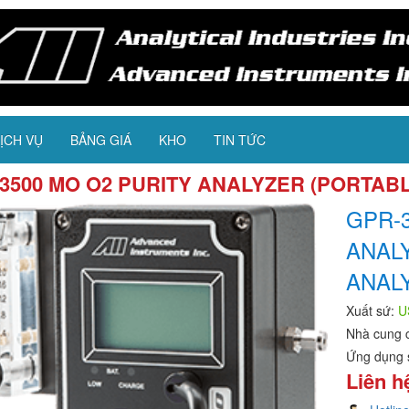
ỊCH VỤ
BẢNG GIÁ
KHO
TIN TỨC
3500 MO O2 PURITY ANALYZER (PORTAB
GPR-
ANAL
ANAL
Xuất sứ:
U
Nhà cung 
Ứng dụng 
Liên h