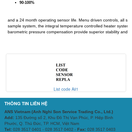
90-100%
and a 24 month operating sensor life. Menu driven controls, all stai
sample system, the integral temperature controlled heater system
barometric pressure compensation provide superior stability and a
List code Aii1
THÔNG TIN LIÊN HỆ
ANS Vietnam (Anh Nghi Son Service Trading Co., Ltd.)
Add:
135 Đường số 2, Khu Đô Thị Vạn Phúc, P. Hiệp Bình
Phước, Q. Thủ Đức, TP. HCM
, Việt Nam
Tel:
028 3517 0401 - 028 3517 0402 -
Fax:
028 3517 0403