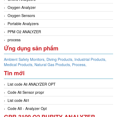
Oxygen Analyzer
Oxygen Sensors
Portable Analyzers
PPM O2 ANALYZER
process
Ứng dụng sản phẩm
Ambient Safety Monitors,
Diving Products,
Industrial Products,
Medical Products,
Natural Gas Products,
Process,
Tin mới
List code Aii ANALYZER OPT
Code Aii Sensor propr
List code Aii1
Code AII - Analyzer Opt
GPR-3100 O2 PURITY ANALYZER