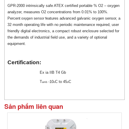
GPR-2000 intrinsically safe ATEX certified portable % O2 – oxygen
analyzer, measures O2 concentrations from 0.01% to 100%.
Percent
eatures advanced galvanic oxygen sensor, a
oxygen sensor f
32 month operating life with no periodic maintenance required, user
friendly digital electronics, a compact robust enclosure selected for
the demands of industrial field use, and a variety of optional
equipment.
Certification:
Ex ia IIB T4 Gb
T
-10
C to 45
C
amb
o
o
Sản phẩm liên quan