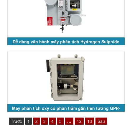
Dễ dàng vận hành máy phân tích Hydrogen Sulphide
GPR-7500 và GPR-7100
Máy phân tích oxy có phần trăm gắn trên tường GPR-
2500 Series
Trước
1
2
3
4
5
…
12
13
Sau