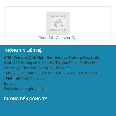
Code AII - Analyzer Opt
THÔNG TIN LIÊN HỆ
ANS Vietnam (Anh Nghi Son Service Trading Co., Ltd.)
Add:
135 Đường số 2, Khu Đô Thị Vạn Phúc, P. Hiệp Bình
Phước, Q. Thủ Đức, TP. HCM
, Việt Nam
Tel:
028 3517 0401 - 028 3517 0402 -
Fax:
028 3517 0403
-
Hotline:
0911 47 22 55
Email:
support@ansgroup.asia
;
Website:
anhnghison.com
ĐƯỜNG ĐẾN CÔNG TY