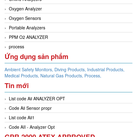
Oxygen Analyzer
Oxygen Sensors
Portable Analyzers
PPM O2 ANALYZER
process
Ứng dụng sản phẩm
Ambient Safety Monitors,
Diving Products,
Industrial Products,
Medical Products,
Natural Gas Products,
Process,
Tin mới
List code Aii ANALYZER OPT
Code Aii Sensor propr
List code Aii1
Code AII - Analyzer Opt
GPR-2000 ATEX APPROVED