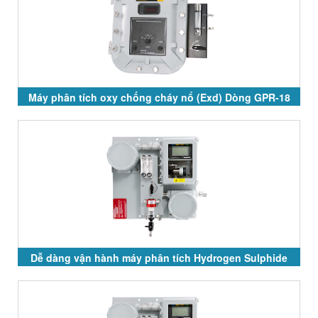
Máy phân tích oxy chống cháy nổ (Exd) Dòng GPR-18
và GPR-28 Series
Dễ dàng vận hành máy phân tích Hydrogen Sulphide
GPR-7500 và GPR-7100