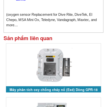
(oxygen sensor Replacement for Dive Rite, DiveTek, El
Chepo, MSA Mini Ox, Teledyne, Vandagraph, Maxtec, and
more…
Sản phẩm liên quan
Máy phân tích oxy chống cháy nổ (Exd) Dòng GPR-18
và GPR-28 Series