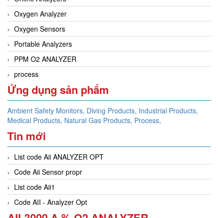
Oxygen Analyzer
Oxygen Sensors
Portable Analyzers
PPM O2 ANALYZER
process
Ứng dụng sản phẩm
Ambient Safety Monitors,
Diving Products,
Industrial Products,
Medical Products,
Natural Gas Products,
Process,
Tin mới
List code Aii ANALYZER OPT
Code Aii Sensor propr
List code Aii1
Code AII - Analyzer Opt
AII-3000 A % O2 ANALYZER