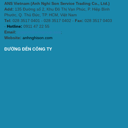
ANS Vietnam (Anh Nghi Son Service Trading Co., Ltd.)
Add:
135 Đường số 2, Khu Đô Thị Vạn Phúc, P. Hiệp Bình
Phước, Q. Thủ Đức, TP. HCM
, Việt Nam
Tel:
028 3517 0401 - 028 3517 0402 -
Fax:
028 3517 0403
-
Hotline:
0911 47 22 55
Email:
support@ansgroup.asia
;
Website:
anhnghison.com
ĐƯỜNG ĐẾN CÔNG TY