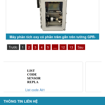
Máy phân tích oxy có phần trăm gắn trên tường GPR-
2500 Series
Trước
1
2
3
4
5
…
12
13
Sau
Code AII - Analyzer Opt
THÔNG TIN LIÊN HỆ