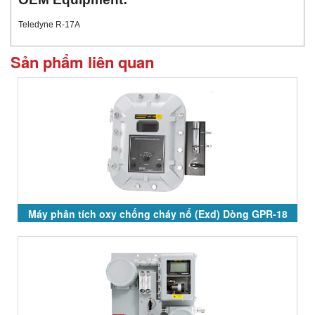
Teledyne R-17A
Sản phẩm liên quan
Máy phân tích oxy chống cháy nổ (Exd) Dòng GPR-18
và GPR-28 Series