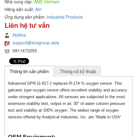
Nhà cung cấp:
ANS Vietnam
Hãng sản xuất:
Aii1
Ứng dụng sản phẩm:
Industrial Products
Liên hệ tư vấn
Hotline
support@ansgroup.asia
0911472255
Thông tin sản phẩm
Thông số kỹ thuật
Advanced
GPR-11-917-J replaces R-17A % oxygen sensor This
galvanic type oxygen sensor offers excellent stability and accuracy
under stringent applications. All sensors are subjected to the most
extensive stability test, output in air, 30″ of water column pressure
test and stability at 100% oxygen. The widest range of oxygen
sensors offered by Analytical Industries, Inc. are “Made in USA”
OEM Equipment: