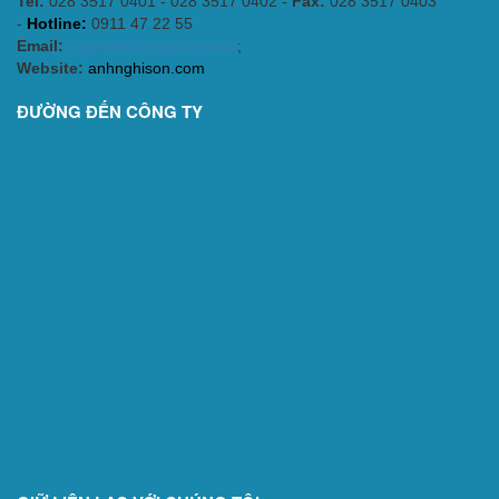
Tel:
028 3517 0401 - 028 3517 0402 -
Fax:
028 3517 0403
-
Hotline:
0911 47 22 55
Email:
support@ansgroup.asia
;
Website:
anhnghison.com
ĐƯỜNG ĐẾN CÔNG TY