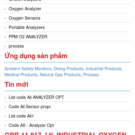
Oxygen Analyzer
Oxygen Sensors
Portable Analyzers
PPM O2 ANALYZER
process
Ứng dụng sản phẩm
Ambient Safety Monitors,
Diving Products,
Industrial Products,
Medical Products,
Natural Gas Products,
Process,
Tin mới
List code Aii ANALYZER OPT
Code Aii Sensor propr
List code Aii1
Code AII - Analyzer Opt
GPR-11-917-J % INDUSTRIAL OXYGEN