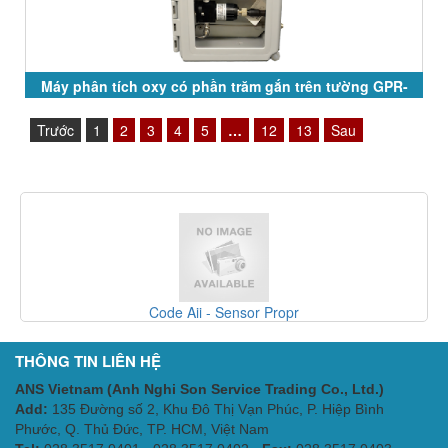
Máy phân tích oxy có phần trăm gắn trên tường GPR-
2500 Series
Trước
1
2
3
4
5
…
12
13
Sau
Code Aii - Sensor Propr
THÔNG TIN LIÊN HỆ
ANS Vietnam (Anh Nghi Son Service Trading Co., Ltd.)
Add:
135 Đường số 2, Khu Đô Thị Vạn Phúc, P. Hiệp Bình
Phước, Q. Thủ Đức, TP. HCM
, Việt Nam