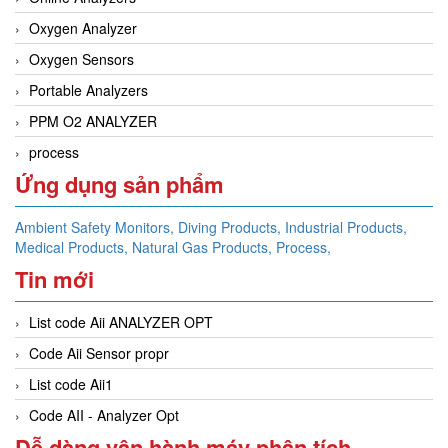
Oxygen Analyzer
Oxygen Sensors
Portable Analyzers
PPM O2 ANALYZER
process
Ứng dụng sản phẩm
Ambient Safety Monitors,
Diving Products,
Industrial Products,
Medical Products,
Natural Gas Products,
Process,
Tin mới
List code Aii ANALYZER OPT
Code Aii Sensor propr
List code Aii1
Code AII - Analyzer Opt
Dễ dàng vận hành máy phân tích